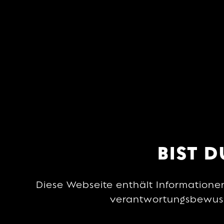
BIST D
Diese Webseite enthält Informatione
KÖSTLICHER APFELPERLWEIN A
verantwortungsbewusst
FRISCHEM APFELSAFT. GANZ OH
SCHNICKSCHNACK.